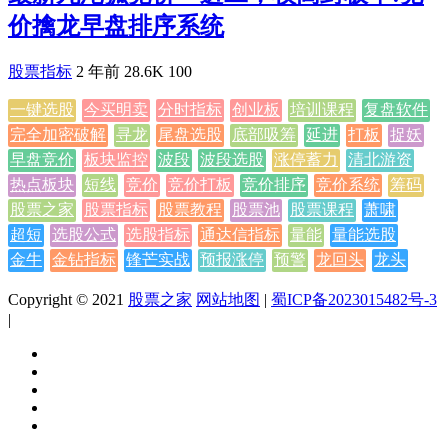
价擒龙早盘排序系统
股票指标
2 年前
28.6K
100
一键选股
今买明卖
分时指标
创业板
培训课程
复盘软件
完全加密破解
寻龙
尾盘选股
底部吸筹
延进
打板
捉妖
早盘竞价
板块监控
波段
波段选股
涨停蓄力
清北游资
热点板块
短线
竞价
竞价打板
竞价排序
竞价系统
筹码
股票之家
股票指标
股票教程
股票池
股票课程
萧啸
超短
选股公式
选股指标
通达信指标
量能
量能选股
金牛
金钻指标
锋芒实战
预报涨停
预警
龙回头
龙头
Copyright © 2021
股票之家
网站地图
|
蜀ICP备2023015482号-3
|