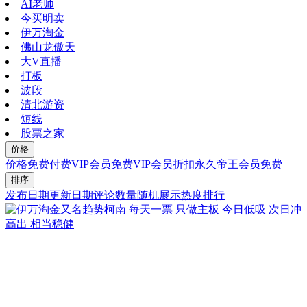
AI老师
今买明卖
伊万淘金
佛山龙傲天
大V直播
打板
波段
清北游资
短线
股票之家
价格
价格
免费
付费
VIP会员免费
VIP会员折扣
永久帝王会员免费
排序
发布日期
更新日期
评论数量
随机展示
热度排行