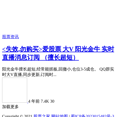
股票资讯
<失效,勿购买>爱股票 大V 阳光金牛 实时
直播消息订阅 （擅长超短）
阳光金牛擅长超短,经常能抓板,回撤小,仓位3-5成仓。 QQ群实
时大V直播,同步更新,订阅时...
4 年前
7.4K
30
加载更多
Copyright © 2021
股票之家
网站地图
|
蜀ICP备2023015482号-3