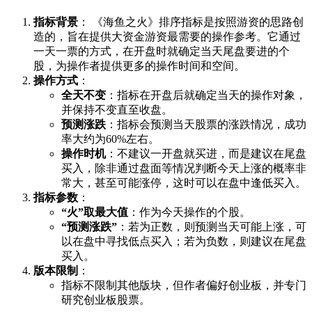
指标背景
： 《海鱼之火》排序指标是按照游资的思路创
造的，旨在提供大资金游资最需要的操作参考。它通过
一天一票的方式，在开盘时就确定当天尾盘要进的个
股，为操作者提供更多的操作时间和空间。
操作方式
：
全天不变
：指标在开盘后就确定当天的操作对象，
并保持不变直至收盘。
预测涨跌
：指标会预测当天股票的涨跌情况，成功
率大约为60%左右。
操作时机
：不建议一开盘就买进，而是建议在尾盘
买入，除非通过盘面等情况判断今天上涨的概率非
常大，甚至可能涨停，这时可以在盘中逢低买入。
指标参数
：
“火”取最大值
：作为今天操作的个股。
“预测涨跌”
：若为正数，则预测当天可能上涨，可
以在盘中寻找低点买入；若为负数，则建议在尾盘
买入。
版本限制
：
指标不限制其他版块，但作者偏好创业板，并专门
研究创业板股票。