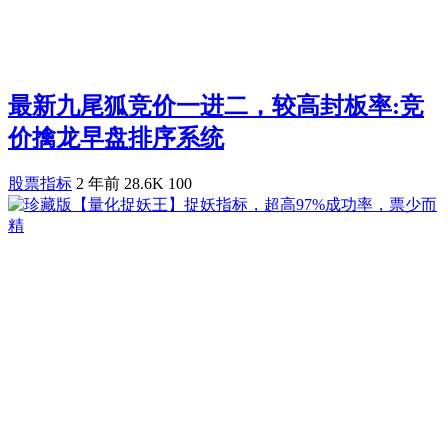
最新九尾狐竞价一进二，较高封板率:竞
价擒龙早盘排序系统
股票指标
2 年前
28.6K
100