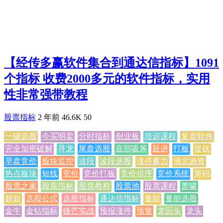
【经传多赢软件集合到通达信指标】1091
个指标 收费2000多元的软件指标，实用
性非常强带教程
股票指标
2 年前
46.6K
50
一键选股
今买明卖
分时指标
创业板
培训课程
复盘软件
完全加密破解
寻龙
尾盘选股
底部吸筹
延进
打板
捉妖
早盘竞价
板块监控
波段
波段选股
涨停蓄力
清北游资
热点板块
短线
竞价
竞价打板
竞价排序
竞价系统
筹码
股票之家
股票指标
股票教程
股票池
股票课程
萧啸
超短
选股公式
选股指标
通达信指标
量能
量能选股
金牛
金钻指标
锋芒实战
预报涨停
预警
龙回头
龙头