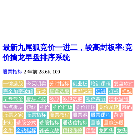
最新九尾狐竞价一进二，较高封板率:竞
价擒龙早盘排序系统
股票指标
2 年前
28.6K
100
一键选股
今买明卖
分时指标
创业板
培训课程
复盘软件
完全加密破解
寻龙
尾盘选股
底部吸筹
延进
打板
捉妖
早盘竞价
板块监控
波段
波段选股
涨停蓄力
清北游资
热点板块
短线
竞价
竞价打板
竞价排序
竞价系统
筹码
股票之家
股票指标
股票教程
股票池
股票课程
萧啸
超短
选股公式
选股指标
通达信指标
量能
量能选股
金牛
金钻指标
锋芒实战
预报涨停
预警
龙回头
龙头