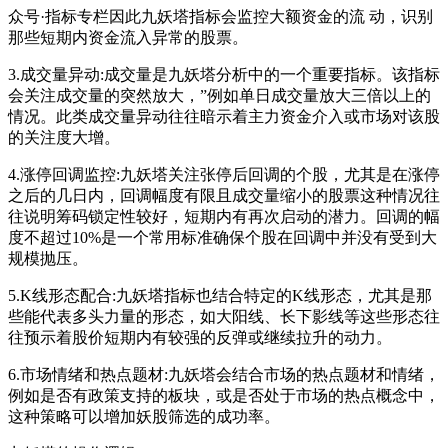
众号·指标专栏因此九妖塔指标会监控大额资金的流 动，识别
那些短期内资金流入异常的股票。
3.成交量异动:成交量是九妖塔分析中的一个重要指标。该指标
会关注成交量的突然放大，”例如单日成交量放大三倍以上的
情况。此类成交量异动往往暗示着主力资金介入或市场对该股
的关注度大增。
4.涨停回调监控:九妖塔关注张停后回调的个股，尤其是在涨停
之后的几日内，回调幅度有限且成交量缩小的股票这种情况往
往说明筹码锁定性较好，短期内有再次启动的潜力。回调的幅
度不超过10%是一个常用标准确保个股在回调中并没有受到大
规模抛压。
5.K线形态配合:九妖塔指标也结合特定的
K线形态
，尤其是那
些能代表多头力量的形态，如大阳线、
长下影线
等这些形态往
往预示着股价短期内有较强的反弹或继续拉升的动力。
6.市场情绪和热点题材:九妖塔会结合市场的热点题材和情绪，
例如是否有政策支持的板块，或是否处于市场的热点概念中，
这种策略可以增加妖股筛选的成功率。