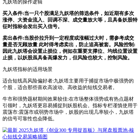
九妖塔的操作逻辑
买入条件:当一只个股满足九妖塔的筛选条件，如近期有多次
涨停、大资金流入、回调不深、成交量放大等，且具备妖股特
征时指标会发出买入信号。
卖出条件:当股价拉升到一定程度或涨幅过大时，需参考成交
量是否无顾放量 此时得考虑卖出，防止追高被套。风险控制:
因此九妖塔会设置
止损位
，例如在重要支撑位、均线位置设置
止损，以妖股虽具备高爆发力，但风险也较大，控制风险。
九妖塔指标的适用场景
适合短线高风险偏好者:九妖塔主要用于捕捉市场中极强势的
个股，适合那些喜欢高波动、高收益的短线交易者。
牛市和强势题材期间效果较佳:在市场整体强势或有热点题材
引领时，九妖塔更容易捕捉到妖股机会。指标专栏谨慎使用于
震荡市:震荡市或弱势市场中，妖股的出现几率较小，九妖塔
的信号可靠性也会降低。