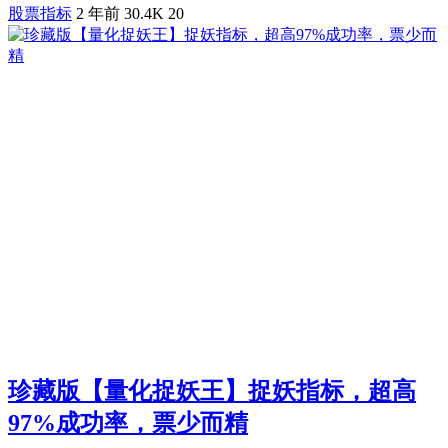
股票指标
2 年前
30.4K
20
珍藏版【量化捉妖王】捉妖指标，超高
97%成功率，票少而精