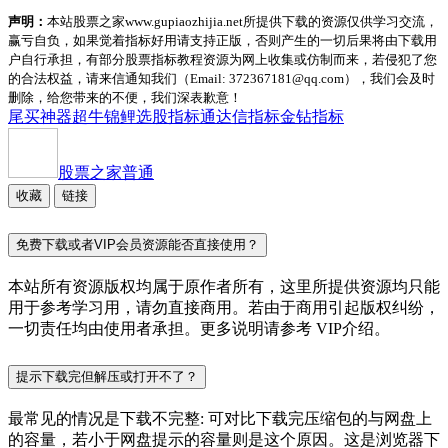
声明：
本站股票之家www.gupiaozhijia.net所提供下载的资源仅供学习交流，
赢亏自负，如果觉着指标好用请支持正版，否则产生的一切后果将由下载用
户自行承担，有部分股票指标教程资源为网上收集或仿制而来，若侵犯了您
的合法权益，请来信通知我们（Email: 372367181@qq.com），我们会及时
删除，给您带来的不便，我们深表歉意！
尾买神器
超牛锦鲤
选股指标
通达信指标
金钻指标
股票之家
普通
收藏
链接
免费下载或者VIP会员资源能否直接使用？
本站所有资源版权均属于原作者所有，这里所提供资源均只能
用于参考学习用，请勿直接商用。若由于商用引起版权纠纷，
一切责任均由使用者承担。更多说明请参考 VIP介绍。
提示下载完但解压或打开不了？
最常见的情况是下载不完整: 可对比下载完压缩包的与网盘上
的容量，若小于网盘提示的容量则是这个原因。这是浏览器下