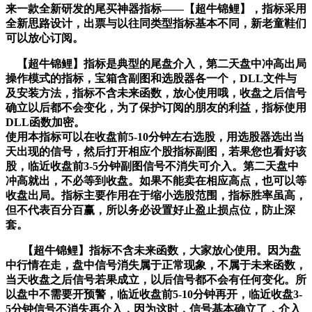
来一款全新研发的尾买神器指标——【超牛锦鲤】，指标采用
全新思路设计，出票与以往同类型指标基本不同，新老童鞋们
可以放心订阅。
【超牛锦鲤】指标是典型的尾盘介入，第二天盘中冲高出局
操作模式的指标，宝箱含副图和选股器各一个，DLL文件与
及安装方法，指标不含未来函数，放心使用哦，收盘之后信号
确立以后都不会变化，为了保护订阅的朋友的利益，指标使用
DLL函数加密。
使用本指标可以在收盘前5-10分钟左右选股，用选股器选出当
天出现的信号，然后打开相应个股指标副图，若果您也看好该
股，临近收盘前3-5分钟副图信号不消失可介入。第二天盘中
冲高就出，不必等到收盘。如果不能卖在相应高点，也可以等
收盘出局。指标主要作用在于缩小选股范围，指标胜率虽高，
但不代表百分百赢，所以务必设置好止盈止损点位，防止深
套。
【超牛锦鲤
】
指标不含未来函数，大家放心使用。因为盘
中行情在走，盘中信号消失属于正常现象，不属于未来函数，
当天收盘之后信号若果成立，以后信号都不会有任何变化。所
以盘中不需要开预警，临近收盘前5-10分钟再开，临近收盘3-
5分钟信号不消失再介入，因为这时，信号基本确立了，介入