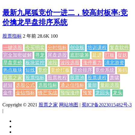
最新九尾狐竞价一进二，较高封板率:竞
价擒龙早盘排序系统
股票指标
2 年前
28.6K
100
一键选股
今买明卖
分时指标
创业板
培训课程
复盘软件
完全加密破解
寻龙
尾盘选股
底部吸筹
延进
打板
捉妖
早盘竞价
板块监控
波段
波段选股
涨停蓄力
清北游资
热点板块
短线
竞价
竞价打板
竞价排序
竞价系统
筹码
股票之家
股票指标
股票教程
股票池
股票课程
萧啸
超短
选股公式
选股指标
通达信指标
量能
量能选股
金牛
金钻指标
锋芒实战
预报涨停
预警
龙回头
龙头
Copyright © 2021
股票之家
网站地图
|
蜀ICP备2023015482号-3
|