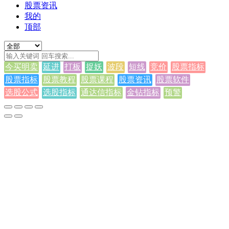
股票资讯
我的
顶部
今买明卖
延进
打板
捉妖
波段
短线
竞价
股票指标
股票指标
股票教程
股票课程
股票资讯
股票软件
选股公式
选股指标
通达信指标
金钻指标
预警