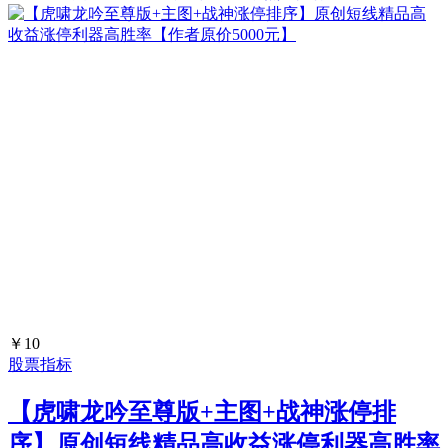
￥10
股票指标
【虎啸龙吟至尊版+主图+战神涨停排
序】原创短线精品高收益涨停利器高胜率