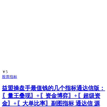
￥5
股票指标
益盟操盘手最值钱的几个指标通达信版：
〖量王叠现〗+〖资金博弈〗+〖超级资
金〗+〖大单比率〗副图指标 通达信 源